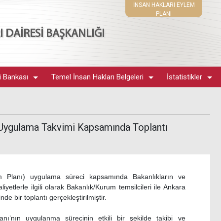
İNSAN HAKLARI EYLEM
PLANI
 DAİRESİ BAŞKANLIĞI
i Bankası
Temel İnsan Hakları Belgeleri
İstatistikler
 Uygulama Takvimi Kapsamında Toplantı
m Planı) uygulama süreci kapsamında Bakanlıkların ve
yetlerle ilgili olarak Bakanlık/Kurum temsilcileri ile Ankara
 bir toplantı gerçekleştirilmiştir.
ı’nın uygulanma sürecinin etkili bir şekilde takibi ve