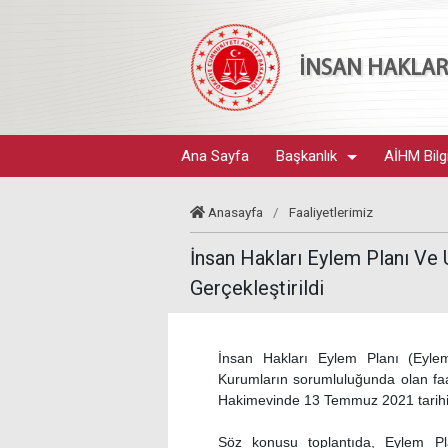
İNSAN HAKLARI
Ana Sayfa
Başkanlık
AİHM Bilg
Anasayfa
/
Faaliyetlerimiz
İnsan Hakları Eylem Planı Ve
Gerçekleştirildi
İnsan Hakları Eylem Planı (Eyle
Kurumların sorumluluğunda olan faali
Hakimevinde 13 Temmuz 2021 tarihinde
Söz konusu toplantıda, Eylem Plan