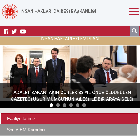
İNSAN HAKLARI DAİRESİ BAŞKANLIĞI
İNSAN HAKLARI EYLEM PLANI
Previous
Next
ADALET BAKANI AKIN GÜRLEK 33 YIL ÖNCE ÖLDÜRÜLEN
GAZETECİ UĞUR MUMCU’NUN AİLESİ İLE BİR ARAYA GELDİ
Faaliyetlerimiz
Son AİHM Kararları