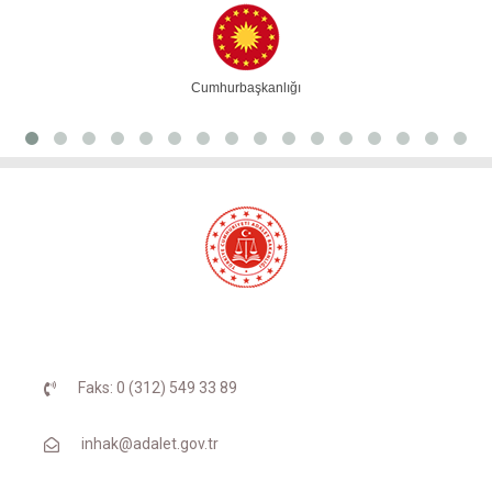
Cumhurbaşkanlığı
Faks: 0 (312) 549 33 89
inhak@adalet.gov.tr