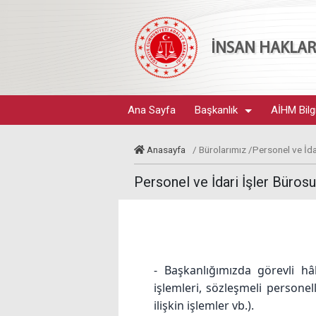
İNSAN HAKLARI
Ana Sayfa
Başkanlık
AİHM Bilg
Anasayfa
/ Bürolarımız /Personel ve İda
Personel ve İdari İşler Bürosu
- Başkanlığımızda görevli hâk
işlemleri, sözleşmeli personel
ilişkin işlemler vb.).