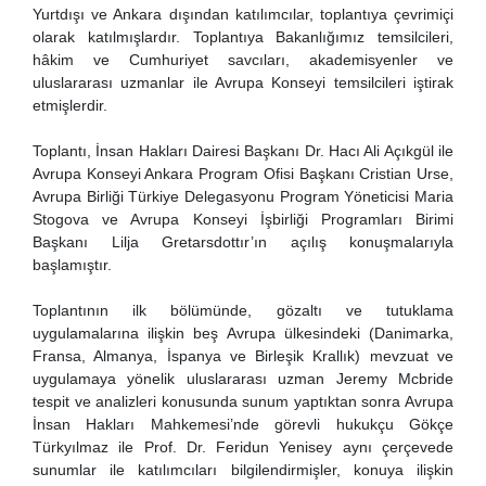
Yurtdışı ve Ankara dışından katılımcılar, toplantıya çevrimiçi
olarak katılmışlardır. Toplantıya Bakanlığımız temsilcileri,
hâkim ve Cumhuriyet savcıları, akademisyenler ve
uluslararası uzmanlar ile Avrupa Konseyi temsilcileri iştirak
etmişlerdir.
Toplantı, İnsan Hakları Dairesi Başkanı Dr. Hacı Ali Açıkgül ile
Avrupa Konseyi Ankara Program Ofisi Başkanı Cristian Urse,
Avrupa Birliği Türkiye Delegasyonu Program Yöneticisi Maria
Stogova ve Avrupa Konseyi İşbirliği Programları Birimi
Başkanı Lilja Gretarsdottır’ın açılış konuşmalarıyla
başlamıştır.
Toplantının ilk bölümünde, gözaltı ve tutuklama
uygulamalarına ilişkin beş Avrupa ülkesindeki (Danimarka,
Fransa, Almanya, İspanya ve Birleşik Krallık) mevzuat ve
uygulamaya yönelik uluslararası uzman Jeremy Mcbride
tespit ve analizleri konusunda sunum yaptıktan sonra Avrupa
İnsan Hakları Mahkemesi’nde görevli hukukçu Gökçe
Türkyılmaz ile Prof. Dr. Feridun Yenisey aynı çerçevede
sunumlar ile katılımcıları bilgilendirmişler, konuya ilişkin