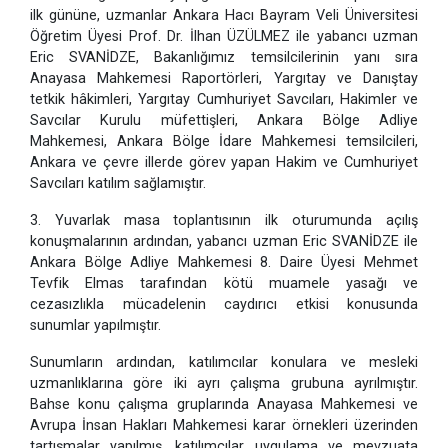
ilk gününe, uzmanlar Ankara Hacı Bayram Veli Üniversitesi
Öğretim Üyesi Prof. Dr. İlhan ÜZÜLMEZ ile yabancı uzman
Eric SVANİDZE, Bakanlığımız temsilcilerinin yanı sıra
Anayasa Mahkemesi Raportörleri, Yargıtay ve Danıştay
tetkik hâkimleri, Yargıtay Cumhuriyet Savcıları, Hakimler ve
Savcılar Kurulu müfettişleri, Ankara Bölge Adliye
Mahkemesi, Ankara Bölge İdare Mahkemesi temsilcileri,
Ankara ve çevre illerde görev yapan Hakim ve Cumhuriyet
Savcıları katılım sağlamıştır.
3. Yuvarlak masa toplantısının ilk oturumunda açılış
konuşmalarının ardından, yabancı uzman Eric SVANİDZE ile
Ankara Bölge Adliye Mahkemesi 8. Daire Üyesi Mehmet
Tevfik Elmas tarafından kötü muamele yasağı ve
cezasızlıkla mücadelenin caydırıcı etkisi konusunda
sunumlar yapılmıştır.
Sunumların ardından, katılımcılar konulara ve mesleki
uzmanlıklarına göre iki ayrı çalışma grubuna ayrılmıştır.
Bahse konu çalışma gruplarında Anayasa Mahkemesi ve
Avrupa İnsan Hakları Mahkemesi karar örnekleri üzerinden
tartışmalar yapılmış, katılımcılar uygulama ve mevzuata