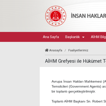
İNSAN HAKLARI
Ana Sayfa
Başkanlık
AİHM Bilg
Anasayfa
/
Faaliyetlerimiz
AİHM Grefyesi ile Hükümet Te
Avrupa İnsan Hakları Mahkemesi (A
Temsilcileri (Government Agents) a
bir toplantı gerçekleştirilmiştir.
Toplantı AİHM Başkanı Sn. Robert SP