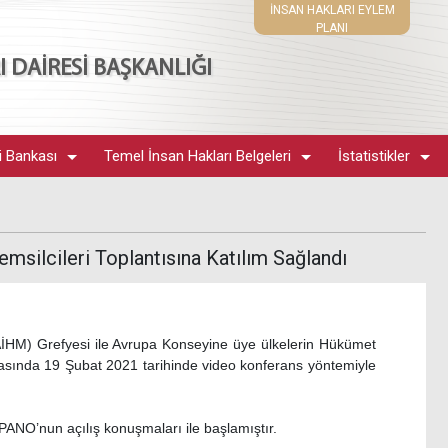
İNSAN HAKLARI EYLEM
PLANI
 DAİRESİ BAŞKANLIĞI
i Bankası
Temel İnsan Hakları Belgeleri
İstatistikler
msilcileri Toplantısına Katılım Sağlandı
İHM) Grefyesi ile Avrupa Konseyine üye ülkelerin Hükümet
rasında 19 Şubat 2021 tarihinde video konferans yöntemiyle
ANO’nun açılış konuşmaları ile başlamıştır.