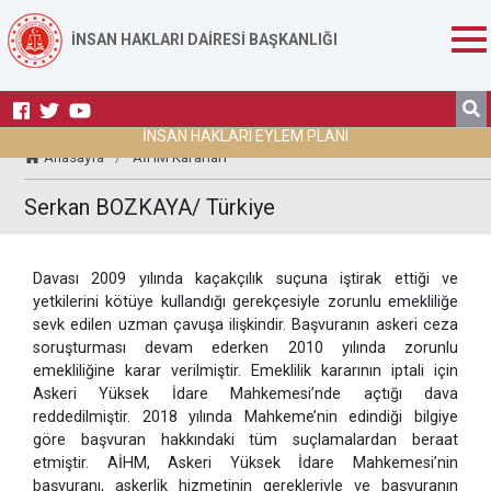
İNSAN HAKLARI DAİRESİ BAŞKANLIĞI
İNSAN HAKLARI EYLEM PLANI
Anasayfa
/
AİHM Kararları
Serkan BOZKAYA/ Türkiye
Davası 2009 yılında kaçakçılık suçuna iştirak ettiği ve
yetkilerini kötüye kullandığı gerekçesiyle zorunlu emekliliğe
sevk edilen uzman çavuşa ilişkindir. Başvuranın askeri ceza
soruşturması devam ederken 2010 yılında zorunlu
emekliliğine karar verilmiştir. Emeklilik kararının iptali için
Askeri Yüksek İdare Mahkemesi’nde açtığı dava
reddedilmiştir. 2018 yılında Mahkeme’nin edindiği bilgiye
göre başvuran hakkındaki tüm suçlamalardan beraat
etmiştir. AİHM, Askeri Yüksek İdare Mahkemesi’nin
başvuranı, askerlik hizmetinin gerekleriyle ve başvuranın