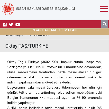
İNSAN HAKLARI DAİRESİ BAŞKANLIĞI
İNSAN HAKLARI EYLEM PLANI
Anasayfa
/
AİHM Kararları
Oktay TAŞ/TÜRKİYE
Oktay Taş / Türkiye (36021/09) başvurusunda başvuran,
Sözleşme’ye Ek 1 No.lu Protokolün 1.maddesine dayanarak,
ulusal mahkemeler tarafından fazla mesai alacağının geç
ödenmesine ilişkin tazminat tutarından önemli miktarda
indirim yapılmasından şikâyet etmektedir.
Başvuranın fazla mesai ücretleri, ödenmeyen her gün için
günlük %5 oranında arttırılmış, elde edilen meblağdan eski
Borçlar Kanununun 44. maddesi uyarınca % 90 oranında
indirim yapılmıştır.
AİHM, basın işçilerinin fazla mesai ücretlerinin günlük %5