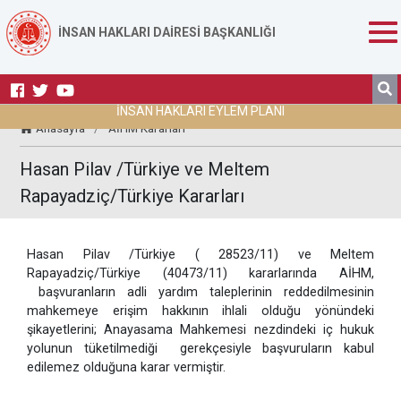
İNSAN HAKLARI DAİRESİ BAŞKANLIĞI
İNSAN HAKLARI EYLEM PLANI
Anasayfa
/
AİHM Kararları
Hasan Pilav /Türkiye ve Meltem
Rapayadziç/Türkiye Kararları
Hasan Pilav /Türkiye ( 28523/11) ve Meltem
Rapayadziç/Türkiye (40473/11) kararlarında AİHM,
başvuranların adli yardım taleplerinin reddedilmesinin
mahkemeye erişim hakkının ihlali olduğu yönündeki
şikayetlerini; Anayasama Mahkemesi nezdindeki iç hukuk
yolunun tüketilmediği gerekçesiyle başvuruların kabul
edilemez olduğuna karar vermiştir.