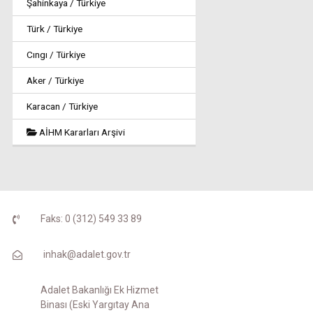
Şahinkaya / Türkiye
Türk / Türkiye
Cıngı / Türkiye
Aker / Türkiye
Karacan / Türkiye
AİHM Kararları Arşivi
Faks: 0 (312) 549 33 89
inhak@adalet.gov.tr
Adalet Bakanlığı Ek Hizmet
Binası (Eski Yargıtay Ana