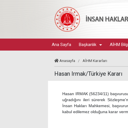
İNSAN HAKLARI
Ana Sayfa
Başkanlık
AİHM Bilg
Anasayfa
/
AİHM Kararları
Hasan Irmak/Türkiye Kararı
Hasan IRMAK (56234/11) başvurusun
uğradığını ileri sürerek Sözleşme'n
İnsan Hakları Mahkemesi, başvurunu
kabul edilemez olduğuna karar vermi