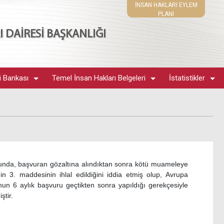
İNSAN HAKLARI EYLEM
PLANI
 DAİRESİ BAŞKANLIĞI
i Bankası
Temel İnsan Hakları Belgeleri
İstatistikler
da, başvuran gözaltına alındıktan sonra kötü muameleye
in 3. maddesinin ihlal edildiğini iddia etmiş olup, Avrupa
n 6 aylık başvuru geçtikten sonra yapıldığı gerekçesiyle
ştir.