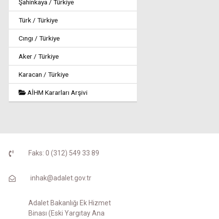
Şahinkaya / Türkiye
Türk / Türkiye
Cıngı / Türkiye
Aker / Türkiye
Karacan / Türkiye
AİHM Kararları Arşivi
Faks: 0 (312) 549 33 89
inhak@adalet.gov.tr
Adalet Bakanlığı Ek Hizmet
Binası (Eski Yargıtay Ana