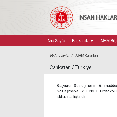
İNSAN HAKLARI
Ana Sayfa
Başkanlık
AİHM Bilg
Anasayfa
/
AİHM Kararları
Cankatan / Türkiye
Başvuru, Sözleşme’nin 6. maddesi
Sözleşme’ye Ek 1. No.’lu Protokolü
iddiasına ilişkindir.