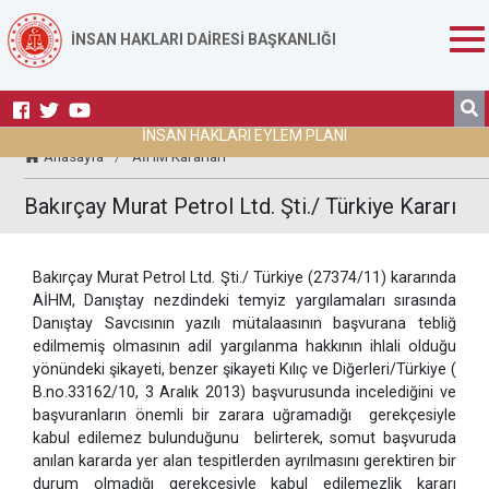
İNSAN HAKLARI DAİRESİ BAŞKANLIĞI
İNSAN HAKLARI EYLEM PLANI
Anasayfa
/
AİHM Kararları
Bakırçay Murat Petrol Ltd. Şti./ Türkiye Kararı
Bakırçay Murat Petrol Ltd. Şti./ Türkiye (27374/11) kararında
AİHM, Danıştay nezdindeki temyiz yargılamaları sırasında
Danıştay Savcısının yazılı mütalaasının başvurana tebliğ
edilmemiş olmasının adil yargılanma hakkının ihlali olduğu
yönündeki şikayeti, benzer şikayeti Kılıç ve Diğerleri/Türkiye (
B.no.33162/10, 3 Aralık 2013) başvurusunda incelediğini ve
başvuranların önemli bir zarara uğramadığı gerekçesiyle
kabul edilemez bulunduğunu belirterek, somut başvuruda
anılan kararda yer alan tespitlerden ayrılmasını gerektiren bir
durum olmadığı gerekçesiyle kabul edilemezlik kararı