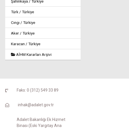
Şahinkaya / Türkiye
Türk / Türkiye
Cıngı / Türkiye
Aker / Türkiye
Karacan / Türkiye
AİHM Kararları Arşivi
Faks: 0 (312) 549 33 89
inhak@adalet.gov.tr
Adalet Bakanlığı Ek Hizmet
Binası (Eski Yargıtay Ana