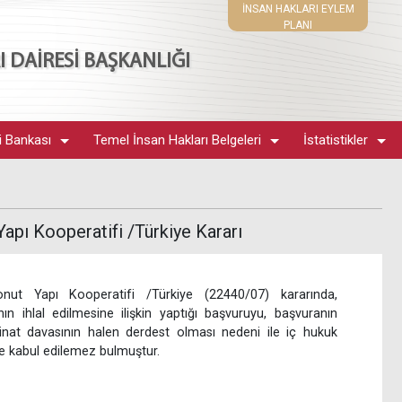
İNSAN HAKLARI EYLEM
PLANI
 DAİRESİ BAŞKANLIĞI
i Bankası
Temel İnsan Hakları Belgeleri
İstatistikler
pı Kooperatifi /Türkiye Kararı
t Yapı Kooperatifi /Türkiye (22440/07) kararında,
ın ihlal edilmesine ilişkin yaptığı başvuruyu, başvuranın
at davasının halen derdest olması nedeni ile iç hukuk
le kabul edilemez bulmuştur.