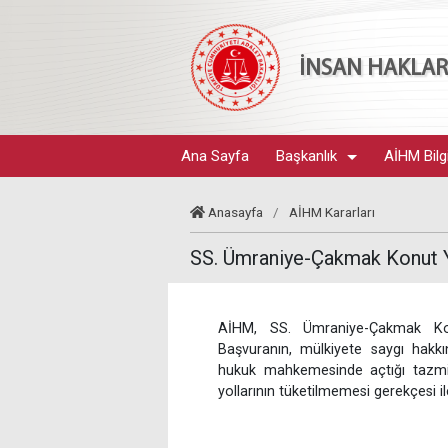
İNSAN HAKLARI
Ana Sayfa
Başkanlık
AİHM Bilg
Anasayfa
/
AİHM Kararları
SS. Ümraniye-Çakmak Konut Ya
AİHM, SS. Ümraniye-Çakmak Konu
Başvuranın, mülkiyete saygı hakkın
hukuk mahkemesinde açtığı tazmin
yollarının tüketilmemesi gerekçesi i