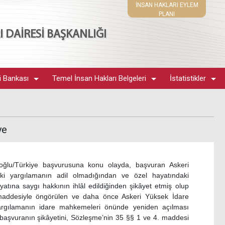
İNSAN HAKLARI EYLEM
PLANI
 DAİRESİ BAŞKANLIĞI
i Bankası
Temel İnsan Hakları Belgeleri
İstatistikler
ye
oğlu/Türkiye başvurusuna konu olayda, başvuran Askeri
 yargılamanın adil olmadığından ve özel hayatındaki
yatına saygı hakkının ihlâl edildiğinden şikâyet etmiş olup
maddesiyle öngörülen ve daha önce Askeri Yüksek İdare
rgılamanın idare mahkemeleri önünde yeniden açılması
aşvuranın şikâyetini, Sözleşme’nin 35 §§ 1 ve 4. maddesi