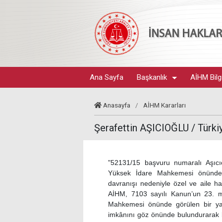
İNSAN HAKLARI
Ana Sayfa
Başkanlık
AİHM Bilg
Anasayfa
/
AİHM Kararları
Şerafettin AŞICIOĞLU / Türki
"52131/15 başvuru numaralı Aşıcı
Yüksek İdare Mahkemesi önündeki
davranışı nedeniyle özel ve aile ha
AİHM, 7103 sayılı Kanun’un 23. 
Mahkemesi önünde görülen bir ya
imkânını göz önünde bulundurarak b