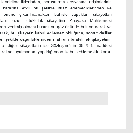
ilendirilmediklerinden, soruşturma dosyasına erişimlerinin
kararına etkili bir şekilde itiraz edemediklerinden ve
 önüne çıkarılmamaktan bahisle yaptıkları şikayetleri
anların uzun tutukluluk şikayetinin Anayasa Mahkemesi
kararı verilmiş olması hususunu göz önünde bulundurarak ve
larak, bu şikayetin kabul edilemez olduğuna, somut deliller
n şekilde özgürlüklerinden mahrum bırakılmak şikayetinin
a, diğer şikayetlerin ise Sözleşme'nin 35 § 1 maddesi
uralına uyulmadan yapıldığından kabul edilemezlik kararı