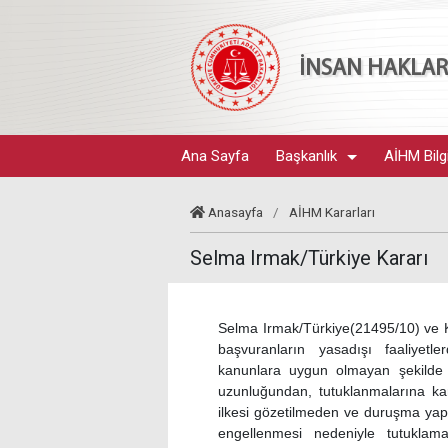
İNSAN HAKLARI
Ana Sayfa
Başkanlık
AİHM Bilg
Anasayfa
/
AİHM Kararları
Selma Irmak/Türkiye Kararı
Selma Irmak/Türkiye(21495/10) ve K
başvuranların yasadışı faaliyetl
kanunlara uygun olmayan şekilde ö
uzunluğundan, tutuklanmalarına karşı
ilkesi gözetilmeden ve duruşma yap
engellenmesi nedeniyle tutuklam