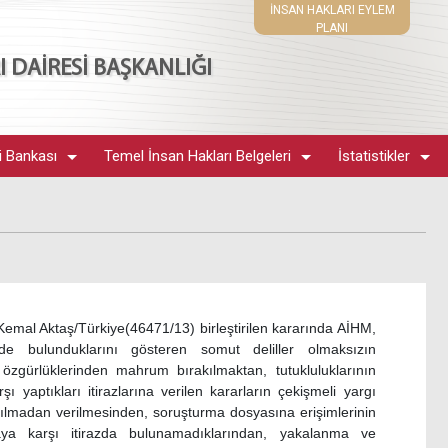
İNSAN HAKLARI EYLEM
PLANI
 DAİRESİ BAŞKANLIĞI
i Bankası
Temel İnsan Hakları Belgeleri
İstatistikler
emal Aktaş/Türkiye(46471/13) birleştirilen kararında AİHM,
erde bulunduklarını gösteren somut deliller olmaksızın
zgürlüklerinden mahrum bırakılmaktan, tutukluluklarının
 yaptıkları itirazlarına verilen kararların çekişmeli yargı
ılmadan verilmesinden, soruşturma dosyasına erişimlerinin
aya karşı itirazda bulunamadıklarından, yakalanma ve