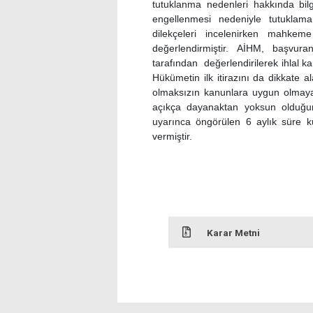
tutuklanma nedenleri hakkında bilg
engellenmesi nedeniyle tutuklama 
dilekçeleri incelenirken mahkeme
değerlendirmiştir. AİHM, başvur
tarafından değerlendirilerek ihlal 
Hükümetin ilk itirazını da dikkate a
olmaksızın kanunlara uygun olmaya
açıkça dayanaktan yoksun olduğun
uyarınca öngörülen 6 aylık süre k
vermiştir.
Karar Metni