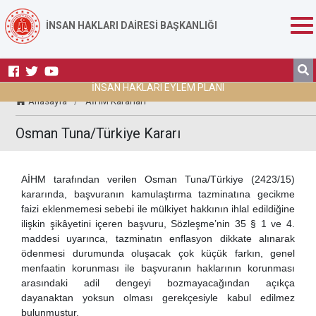
İNSAN HAKLARI DAİRESİ BAŞKANLIĞI
İNSAN HAKLARI EYLEM PLANI
Anasayfa
/
AİHM Kararları
Osman Tuna/Türkiye Kararı
AİHM tarafından verilen Osman Tuna/Türkiye (2423/15)
kararında, başvuranın kamulaştırma tazminatına gecikme
faizi eklenmemesi sebebi ile mülkiyet hakkının ihlal edildiğine
ilişkin şikâyetini içeren başvuru, Sözleşme’nin 35 § 1 ve 4.
maddesi uyarınca, tazminatın enflasyon dikkate alınarak
ödenmesi durumunda oluşacak çok küçük farkın, genel
menfaatin korunması ile başvuranın haklarının korunması
arasındaki adil dengeyi bozmayacağından açıkça
dayanaktan yoksun olması gerekçesiyle kabul edilmez
bulunmuştur.