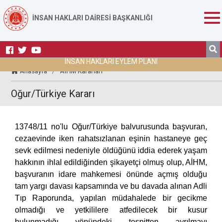
İNSAN HAKLARI DAİRESİ BAŞKANLIĞI
İNSAN HAKLARI EYLEM PLANI
Anasayfa
/
AİHM Kararları
Oğur/Türkiye Kararı
13748/11 no'lu Oğur/Türkiye balvurusunda başvuran,
cezaevinde iken rahatsızlanan eşinin hastaneye geç
sevk edilmesi nedeniyle öldüğünü iddia ederek yaşam
hakkının ihlal edildiğinden şikayetçi olmuş olup, AİHM,
başvuranın idare mahkemesi önünde açmış olduğu
tam yargı davası kapsamında ve bu davada alınan Adli
Tıp Raporunda, yapılan müdahalede bir gecikme
olmadığı ve yetkililere atfedilecek bir kusur
bulunmadığı yönündeki tespitten ayrılmayı