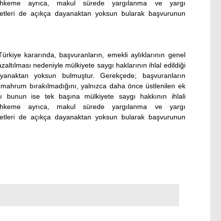
 Mahkeme ayrıca, makul sürede yargılanma ve yargı
kayetleri de açıkça dayanaktan yoksun bularak başvurunun
rkiye kararında, başvuranların, emekli aylıklarının genel
azaltılması nedeniyle mülkiyete saygı haklarının ihlal edildiği
dayanaktan yoksun bulmuştur. Gerekçede; başvuranların
 mahrum bırakılmadığını, yalnızca daha önce üstlenilen ek
nı bunun ise tek başına mülkiyete saygı hakkının ihlali
 Mahkeme ayrıca, makul sürede yargılanma ve yargı
kayetleri de açıkça dayanaktan yoksun bularak başvurunun