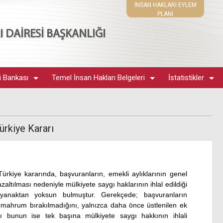
İNSAN HAKLARI EYLEM
PLANI
 DAİRESİ BAŞKANLIĞI
i Bankası
Temel İnsan Hakları Belgeleri
İstatistikler
rkiye Kararı
rkiye kararında, başvuranların, emekli aylıklarının genel
azaltılması nedeniyle mülkiyete saygı haklarının ihlal edildiği
dayanaktan yoksun bulmuştur. Gerekçede; başvuranların
 mahrum bırakılmadığını, yalnızca daha önce üstlenilen ek
nı bunun ise tek başına mülkiyete saygı hakkının ihlali