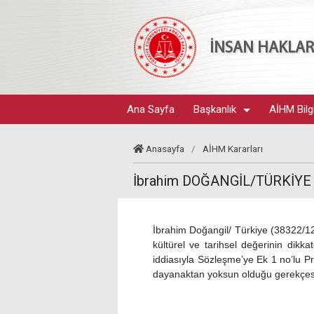
İNSAN HAKLARI
Ana Sayfa
Başkanlık
AİHM Bilg
Anasayfa
/
AİHM Kararları
İbrahim DOĞANGİL/TÜRKİYE
İbrahim Doğangil/ Türkiye (38322/1
kültürel ve tarihsel değerinin dikk
iddiasıyla Sözleşme’ye Ek 1 no’lu Pr
dayanaktan yoksun olduğu gerekçesi