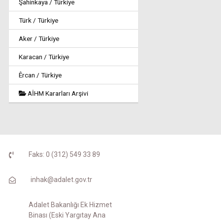
Şahinkaya / Türkiye
Türk / Türkiye
Aker / Türkiye
Karacan / Türkiye
Êrcan / Türkiye
AİHM Kararları Arşivi
Faks: 0 (312) 549 33 89
inhak@adalet.gov.tr
Adalet Bakanlığı Ek Hizmet
Binası (Eski Yargıtay Ana