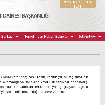
İNSAN HAKLARI EYLEM
PLANI
 DAİRESİ BAŞKANLIĞI
i Bankası
Temel İnsan Hakları Belgeleri
İstatistikler
2) AİHM kararında; başvuranın, kamulaştırılan taşınmazının
ate alınmadığı ve kendisine yeterli bir tazminat ödenmediği
otokolün 1. maddesini ileri sürerek yaptığı şikâyetin, açıkça
yle kabul edilemez olduğuna karar vermiştir.