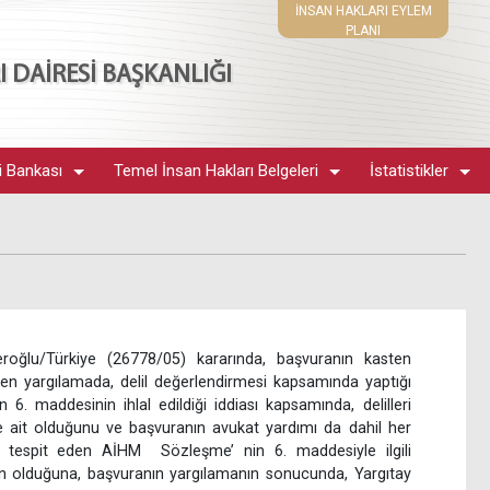
İNSAN HAKLARI EYLEM
PLANI
 DAİRESİ BAŞKANLIĞI
i Bankası
Temel İnsan Hakları Belgeleri
İstatistikler
roğlu/Türkiye (26778/05) kararında, başvuranın kasten
len yargılamada, delil değerlendirmesi kapsamında yaptığı
in 6. maddesinin ihlal edildiği iddiası kapsamında, delilleri
e ait olduğunu ve başvuranın avukat yardımı da dahil her
nı tespit eden AİHM Sözleşme’ nin 6. maddesiyle ilgili
n olduğuna, başvuranın yargılamanın sonucunda, Yargıtay