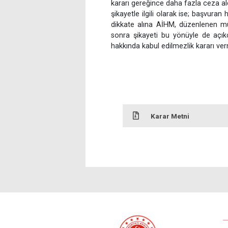
kararı gereğince daha fazla ceza a
şikayetle ilgili olarak ise; başvura
dikkate alına AİHM, düzenlenen mü
sonra şikayeti bu yönüyle de aç
hakkında kabul edilmezlik kararı verm
Karar Metni