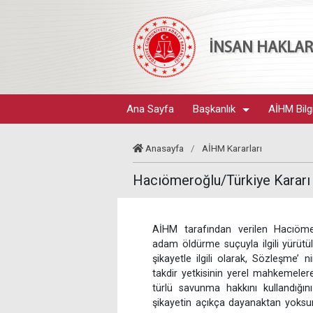
İNSAN HAKLARI
Ana Sayfa
Başkanlık
AİHM Bilg
Anasayfa
/
AİHM Kararları
Hacıömeroğlu/Türkiye Kararı
AİHM tarafından verilen Hacıöme
adam öldürme suçuyla ilgili yürütü
şikayetle ilgili olarak, Sözleşme’ n
takdir yetkisinin yerel mahkemeler
türlü savunma hakkını kullandığı
şikayetin açıkça dayanaktan yoksu