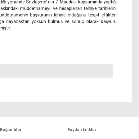
ldığı yönünde Sözleşme’ nin 7. Maddesi kapsamında yaptığı
n hakkındaki müddetnameyi ve hesaplanan tahliye tarihlerini
ddetnamenin başvuranın lehine olduğunu tespit ettikten
ıkça dayanaktan yoksun bulmuş ve sonuç olarak başvuru
iştir.
Bağlantılar
Faydalı Linkler