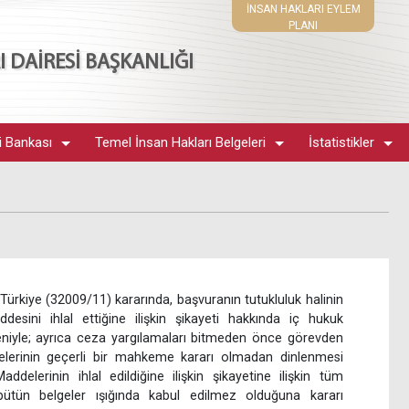
İNSAN HAKLARI EYLEM
PLANI
 DAİRESİ BAŞKANLIĞI
i Bankası
Temel İnsan Hakları Belgeleri
İstatistikler
ürkiye (32009/11) kararında, başvuranın tutukluluk halinin
sini ihlal ettiğine ilişkin şikayeti hakkında iç hukuk
eniyle; ayrıca ceza yargılamaları bitmeden önce görevden
elerinin geçerli bir mahkeme kararı olmadan dinlenmesi
ddelerinin ihlal edildiğine ilişkin şikayetine ilişkin tüm
tün belgeler ışığında kabul edilmez olduğuna kararı