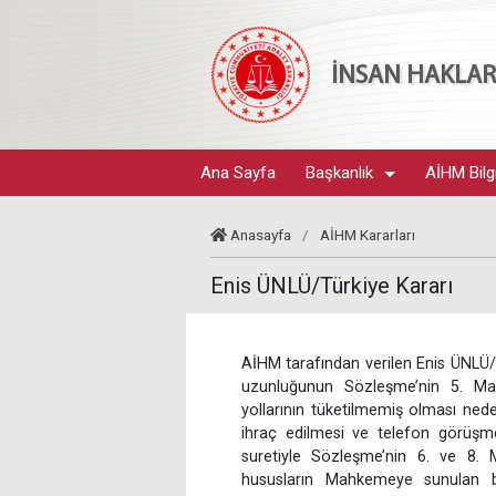
İNSAN HAKLARI
Ana Sayfa
Başkanlık
AİHM Bilg
Anasayfa
/
AİHM Kararları
Enis ÜNLÜ/Türkiye Kararı
AİHM tarafından verilen Enis ÜNLÜ/T
uzunluğunun Sözleşme’nin 5. Madde
yollarının tüketilmemiş olması ned
ihraç edilmesi ve telefon görüşm
suretiyle Sözleşme’nin 6. ve 8. Ma
hususların Mahkemeye sunulan bü