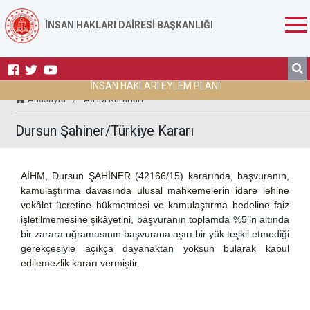
İNSAN HAKLARI DAİRESİ BAŞKANLIĞI
İNSAN HAKLARI EYLEM PLANI
Anasayfa
/
AİHM Kararları
Dursun Şahiner/Türkiye Kararı
AİHM, Dursun ŞAHİNER (42166/15) kararında, başvuranın,
kamulaştırma davasında ulusal mahkemelerin idare lehine
vekâlet ücretine hükmetmesi ve kamulaştırma bedeline faiz
işletilmemesine şikâyetini,
başvuranın toplamda %5’in altında
bir zarara uğramasının başvurana aşırı bir yük teşkil etmediği
gerekçesiyle açıkça dayanaktan yoksun
bularak kabul
edilemezlik kararı vermiştir.