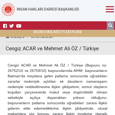
İNSAN HAKLARI DAİRESİ BAŞKANLIĞI
İNSAN HAKLARI EYLEM PLANI
Anasayfa
/
AİHM Kararları
Cengiz ACAR ve Mehmet Ali ÖZ / Türkiye
Cengiz ACAR ve Mehmet Ali ÖZ / Türkiye (Başvuru no.
26752/10 ve 26759/10) başvurularında AİHM; başvuranların
Batman’da meydana gelen patlama sonucunda uğradıkları
zararlar nedeniyle açtıkları ek davaların zamanaşamı
nedeniyle reddedilmesine ilişkin şikâyetinin, somut olayların
koşulları çerçevesinde makul veya öngörülebilir olması
sebebiyle açıkça dayanaktan yoksun olduğunu;
başvuranların patlama sonucunda uğradıkları zarara ilişkin
giderim elde edemediklerine ilişkin şikâyetinde, ulusal
makamlara söz konusu zarara ilişkin inceleme olanağı