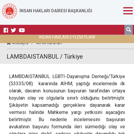
İNSAN HAKLARI DAİRESİ BAŞKANLIĞI
İNSAN HAKLARI EYLEM PLANI
Anasayfa
/
AİHM Kararları
LAMBDAISTANBUL / Türkiye
LAMBDAISTANBUL LGBTI-Dayanışma Derneği/Türkiye
(53335/08) kararında AİHM; yaptığı incelemede ilk
olarak, davanın konusunun başvuran tarafından ortaya
koyulan olay ve olgularla sınırlı olduğunu belirtmiştir.
Şikâyetin kapsamadığı gerçeklere dayanarak karar
vermesi halinde Mahkeme yargı yetkisini aşacağını
belirtmiştir. Bu nedenle incelemesini başvuran
avukatının başvuru formunda ileri sürmediği olay ve
olgulara göre değil, sadece şikâyetin dayandığı tek