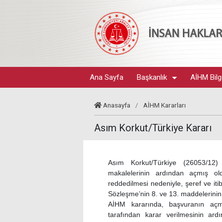
İNSAN HAKLARI
Ana Sayfa
Başkanlık
AİHM Bilg
Anasayfa
/
AİHM Kararları
Asım Korkut/Türkiye Kararı
Asım Korkut/Türkiye (26053/12)
makalelerinin ardından açmış ol
reddedilmesi nedeniyle, şeref ve iti
Sözleşme’nin 8. ve 13. maddelerinin ih
AİHM kararında, başvuranın açm
tarafından karar verilmesinin ar