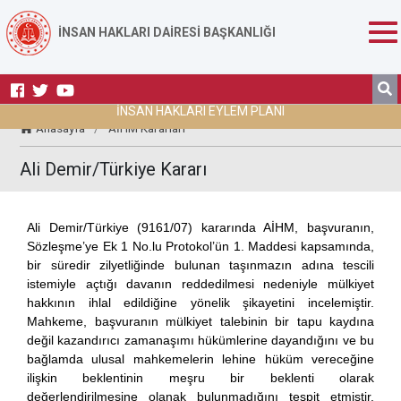
İNSAN HAKLARI DAİRESİ BAŞKANLIĞI
İNSAN HAKLARI EYLEM PLANI
Anasayfa
/
AİHM Kararları
Ali Demir/Türkiye Kararı
Ali Demir/Türkiye
(9161/07) kararında AİHM, başvuranın,
Sözleşme’ye Ek 1 No.lu Protokol’ün 1. Maddesi kapsamında,
bir süredir zilyetliğinde bulunan taşınmazın adına tescili
istemiyle açtığı davanın reddedilmesi nedeniyle mülkiyet
hakkının ihlal edildiğine yönelik şikayetini incelemiştir.
Mahkeme, başvuranın mülkiyet talebinin bir tapu kaydına
değil kazandırıcı zamanaşımı hükümlerine dayandığını ve bu
bağlamda ulusal mahkemelerin lehine hüküm vereceğine
ilişkin beklentinin meşru bir beklenti olarak
değerlendirilmesine olanak bulunmadığını tespit etmiştir.