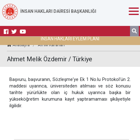
İNSAN HAKLARI DAİRESİ BAŞKANLIĞI
İNSAN HAKLARI EYLEM PLANI
Anasayfa
/
AİHM Kararları
Ahmet Melik Özdemir / Türkiye
Başvuru, başvuranın, Sözleşme'ye Ek 1 No.lu Protokol'ün 2.
maddesi uyarınca, üniversiteden atılması ve söz konusu
tarihte yürürlükte olan iç hukuk uyarınca başka bir
yükseköğretim kurumuna kayıt yaptıramaması şikâyetiyle
ilgilidir.