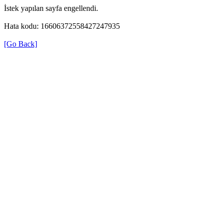
İstek yapılan sayfa engellendi.
Hata kodu: 16606372558427247935
[Go Back]